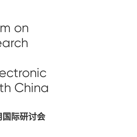
um on
earch
ectronic
th China
用国际研讨会