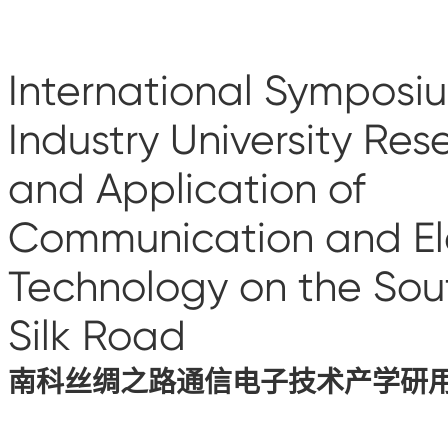
International Symposi
Industry University Res
and Application of
Communication and El
Technology on the Sou
Silk Road
南科丝绸之路通信电子技术产学研